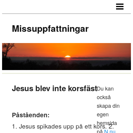
HEM
OM SAJTEN
Missuppfattningar
Jesus blev inte korsfäst
Du kan
också
skapa din
egen
Påståenden:
hemsida
1. Jesus spikades upp på ett kors. 2.
på
N.nu
.