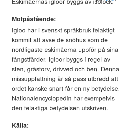
Eskimåernas igloor byggs av isblock.
Motpåstående:
Igloo har i svenskt språkbruk felaktigt
kommit att avse de snöhus som de
nordligaste eskimåerna uppför på sina
fångstfärder. Igloor byggs i regel av
sten, grästorv, drivved och ben. Denna
missuppfattning är så pass utbredd att
ordet kanske snart får en ny betydelse.
Nationalencyclopedin har exempelvis
den felaktiga betydelsen utskriven.
Källa: