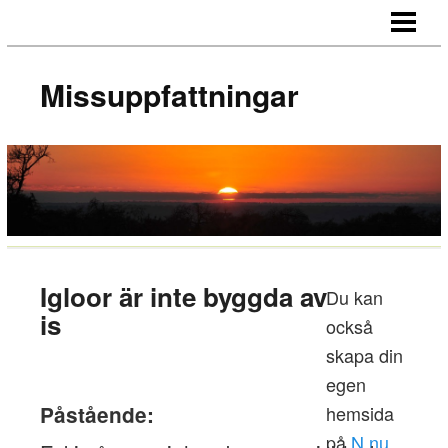
HEM
OM SAJTEN
Missuppfattningar
Igloor är inte byggda av
Du kan
is
också
skapa din
egen
Påstående:
hemsida
på
N.nu
.