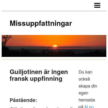
HEM
OM SAJTEN
Missuppfattningar
Guiljotinen är ingen
Du kan
fransk uppfinning
också
skapa din
egen
Påstående:
hemsida
på
N.nu
.