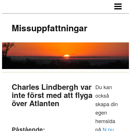
HEM
OM SAJTEN
Missuppfattningar
Charles Lindbergh var
Du kan
inte först med att flyga
också
över Atlanten
skapa din
egen
hemsida
Påstående:
på
N.nu
.